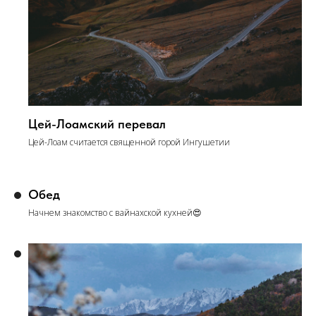
Цей-Лоамский перевал
Цей-Лоам считается священной горой Ингушетии
Обед
Начнем знакомство с вайнахской кухней😍