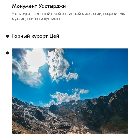
Монумент Уастырджи
Уастырджи — главный герой осетинской мифологии, покровитель
мужчин, воинов и путников.
Горный курорт Цей