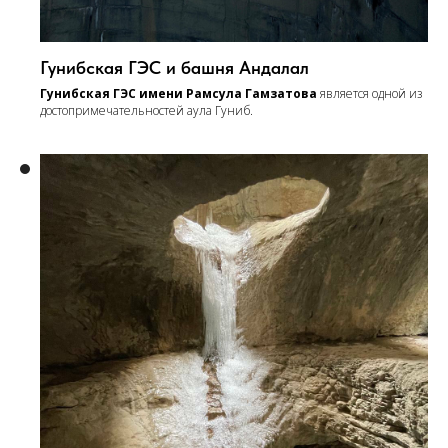
Гунибская ГЭС и башня Андалал
Гунибская ГЭС имени Рамсула Гамзатова
является одной из
достопримечательностей аула Гуниб.