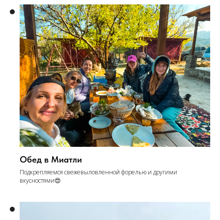
Обед в Миатли
Подкрепляемся свежевыловленной форелью и другими
вкусностями😍