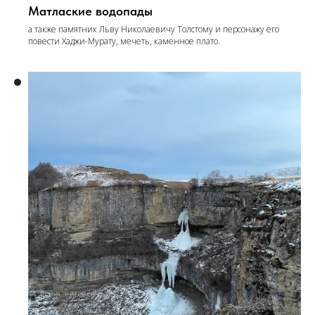
Матлаские водопады
а также памятник Льву Николаевичу Толстому и персонажу его
повести Хаджи-Мурату, мечеть, каменное плато.