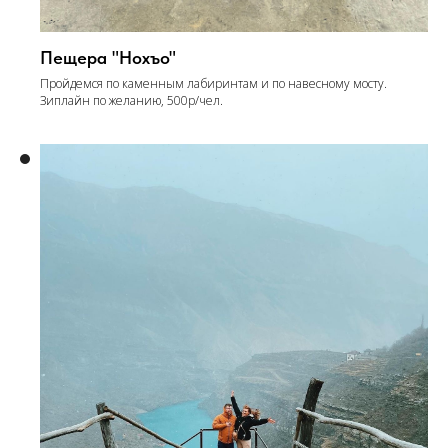
Пещера "Нохъо"
Пройдемся по каменным лабиринтам и по навесному мосту.
Зиплайн по желанию, 500р/чел.