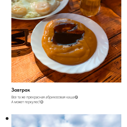
Завтрак
Все та же прекрасная абрикосовая каша😋
А может геркулес?😉