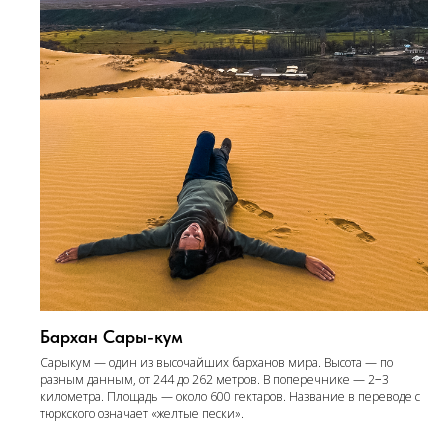
Бархан Сары-кум
Сарыкум — один из высочайших барханов мира. Высота — по
разным данным, от 244 до 262 метров. В поперечнике — 2−3
километра. Площадь — около 600 гектаров. Название в переводе с
тюркского означает «желтые пески».