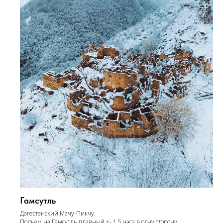
Гамсутль
Дагестанский
Мачу-Пикч
у.
Подъем на Гамсутль плавный +- 1,5 часа в одну сторону