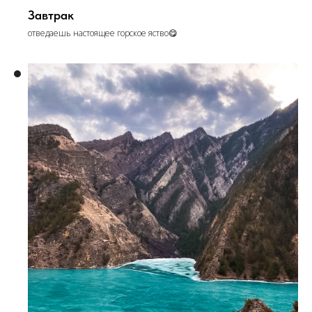
Завтрак
отведаешь настоящее горское яство😋