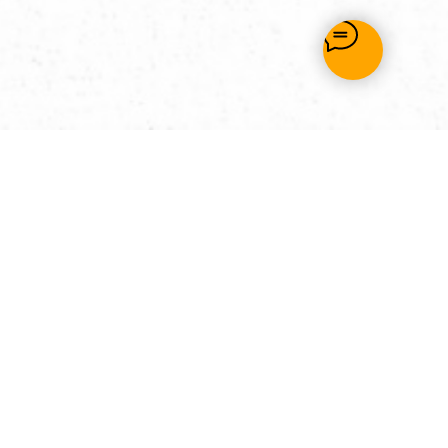
ледующих случаях:
чика от тура по истечении 14